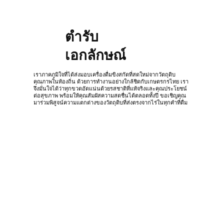
สุขภาพ"
ตำรับ
เอกลักษณ์
เราภาคภูมิใจที่ได้ส่งมอบเครื่องดื่มขิงสกัดที่สดใหม่จากวัตถุดิบ
คุณภาพในท้องถิ่น ด้วยการทำงานอย่างใกล้ชิดกับเกษตรกรไทย เรา
จึงมั่นใจได้ว่าทุกขวดอัดแน่นด้วยรสชาติที่แท้จริงและคุณประโยชน์
ต่อสุขภาพ พร้อมให้คุณสัมผัสความสดชื่นได้ตลอดทั้งปี ขอเชิญคุณ
มาร่วมพิสูจน์ความแตกต่างของวัตถุดิบที่ส่งตรงจากไร่ในทุกคำที่ดื่ม