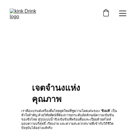
จากเชียงใหม่ สู่คุณ
เจตจำนงแห่ง
คุณภาพ
เราคือแบรนด์เครื่องดื่มไทยยุคใหม่ที่ชูความโดดเด่นของ 
'ขิงแท้'
 เป็น
หัวใจสำคัญ ด้วยวิสัยทัศน์ที่ต้องการยกระดับอัตลักษณ์ความเข้มข้น
ของขิงไทย สู่รูปแบบน้ำขิงเข้มข้นที่พร้อมดื่มและเปี่ยมด้วยสไตล์  
มอบความบริสุทธิ์ เรียบง่าย และความสะดวกสบายที่เข้ากับวิถีชีวิต
ปัจจุบันได้อย่างแท้จริง